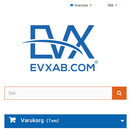
Svenska
SEK
Varukorg
(Tom)