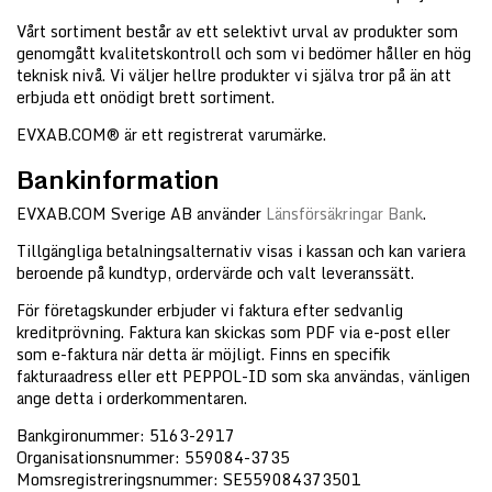
Vårt sortiment består av ett selektivt urval av produkter som
genomgått kvalitetskontroll och som vi bedömer håller en hög
teknisk nivå. Vi väljer hellre produkter vi själva tror på än att
erbjuda ett onödigt brett sortiment.
EVXAB.COM® är ett registrerat varumärke.
Bankinformation
EVXAB.COM Sverige AB använder
Länsförsäkringar Bank
.
Tillgängliga betalningsalternativ visas i kassan och kan variera
beroende på kundtyp, ordervärde och valt leveranssätt.
För företagskunder erbjuder vi faktura efter sedvanlig
kreditprövning. Faktura kan skickas som PDF via e-post eller
som e-faktura när detta är möjligt. Finns en specifik
fakturaadress eller ett PEPPOL-ID som ska användas, vänligen
ange detta i orderkommentaren.
Bankgironummer:
5163-2917
Organisationsnummer: 559084-3735
Momsregistreringsnummer: SE559084373501