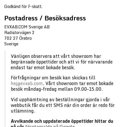
Godkänd för F-skatt.
Postadress / Besöksadress
EVXAB.COM Sverige AB
Radiatorvägen 2
702 27 Örebro
Sverige
Vänligen observera att vårt showroom har
begränsade öppettider och att vi för närvarande
endast tar emot bokade besök.
Förfrågningar om besök kan skickas till
hej@evxab.com
. Vårt showroom tar emot bokade
besök måndag–fredag mellan 09.00–15.00.
Vid upphämtning av beställningar gjorda i vår
webbutik får du ett SMS när din order är redo för
utlämning.
Avvikande och uppdaterade öppettider hittar du
på vår
företagssida på Google
.