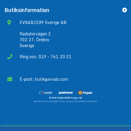
Butiksinformation
EVXAB.COM Sverige AB
Radiatorvägen 2
702 27, Örebro
Sverige
Ring oss: 019 - 761 33 21
E-post:
butik@evxab.com
© 2026 EVXAB.COM® Sverige AB
Material på denna webbplats får inte på något sätt användas utan tillstånd.