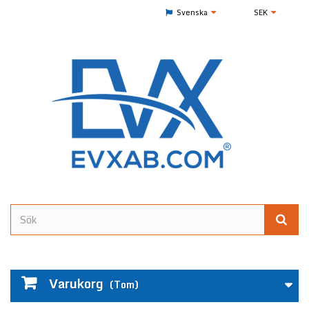
Svenska
SEK
Varukorg
(Tom)