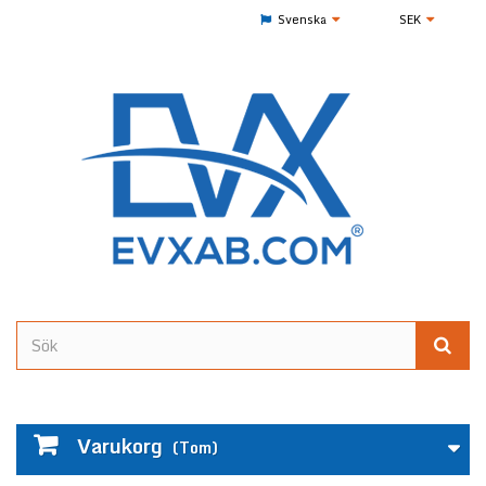
Svenska
SEK
Varukorg
(Tom)