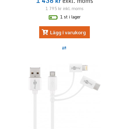
1 436 kr
exkl. moms
1 795 kr
inkl. moms
1 st i lager
Lägg i varukorg