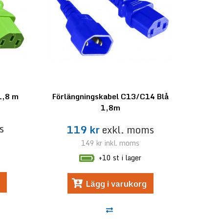
1,8 m
Förlängningskabel C13/C14 Blå
1,8m
s
119 kr
exkl. moms
149 kr
inkl. moms
+10 st i lager
Lägg i varukorg