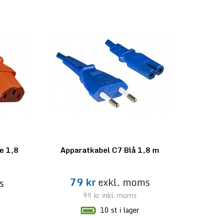
e 1,8
Apparatkabel C7 Blå 1,8 m
79 kr
exkl. moms
s
99 kr
inkl. moms
10 st i lager