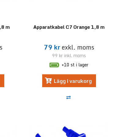
,8 m
Apparatkabel C7 Orange 1,8 m
s
79 kr
exkl. moms
99 kr
inkl. moms
+10 st i lager
Lägg i varukorg