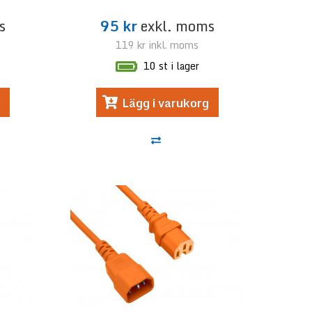
s
95 kr
exkl. moms
119 kr
inkl. moms
10 st i lager
Lägg i varukorg