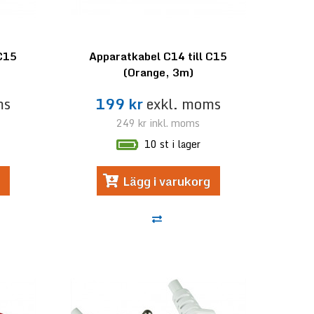
 C15
Apparatkabel C14 till C15
(Orange, 3m)
ms
199 kr
exkl. moms
249 kr
inkl. moms
10 st i lager
Lägg i varukorg