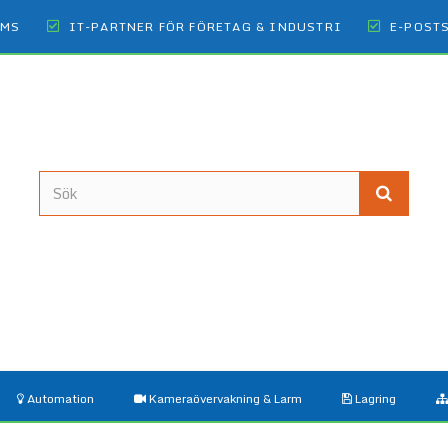
OMS
IT-PARTNER FÖR FÖRETAG & INDUSTRI
E-POST
Automation
Kameraövervakning & Larm
Lagring