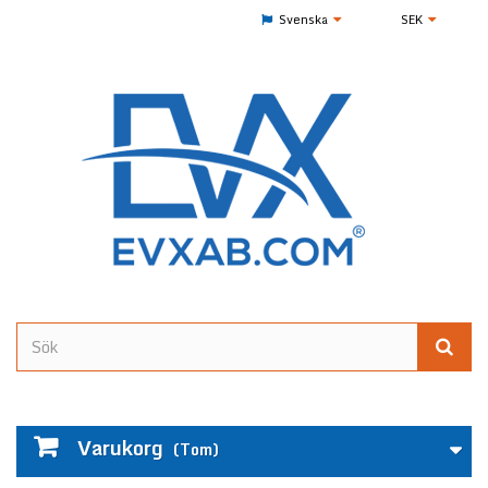
Svenska
SEK
Varukorg
(Tom)