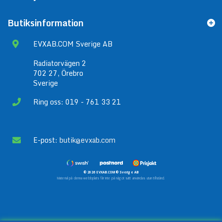
Butiksinformation
EVXAB.COM Sverige AB
Radiatorvägen 2
702 27, Örebro
Sverige
Ring oss: 019 - 761 33 21
E-post:
butik@evxab.com
© 2026 EVXAB.COM® Sverige AB
Material på denna webbplats får inte på något sätt användas utan tillstånd.