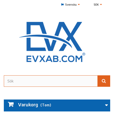
Svenska
SEK
Varukorg
(Tom)