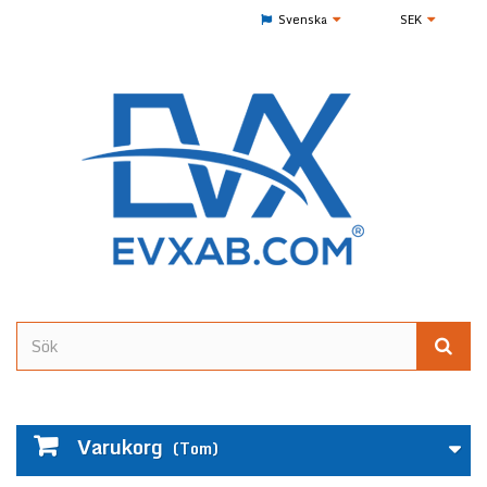
Svenska
SEK
Varukorg
(Tom)