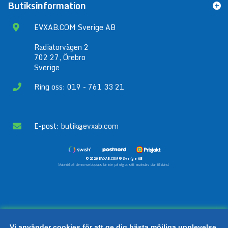
Butiksinformation
EVXAB.COM Sverige AB
Radiatorvägen 2
702 27, Örebro
Sverige
Ring oss: 019 - 761 33 21
E-post:
butik@evxab.com
© 2026 EVXAB.COM® Sverige AB
Material på denna webbplats får inte på något sätt användas utan tillstånd.
Vi använder cookies för att ge dig bästa möjliga upplevelse.