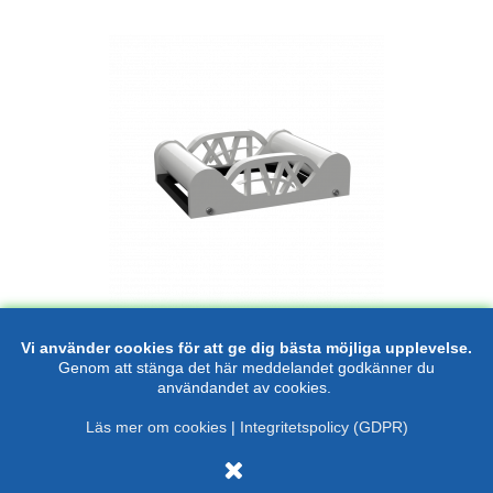
Hållare för filamentrulle
Vi använder cookies för att ge dig bästa möjliga upplevelse.
Genom att stänga det här meddelandet godkänner du
användandet av cookies.
239 kr
exkl. moms
Läs mer om cookies
|
Integritetspolicy (GDPR)
299 kr
inkl. moms
Beställningsvara