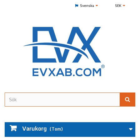
Svenska
SEK
Varukorg
(Tom)