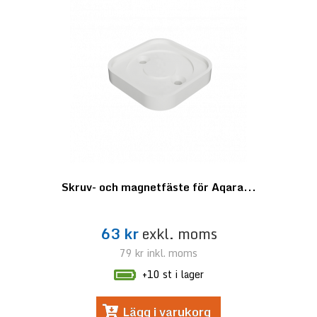
Skruv- och magnetfäste för Aqara...
63 kr
exkl. moms
79 kr
inkl. moms
+10 st i lager
Lägg i varukorg