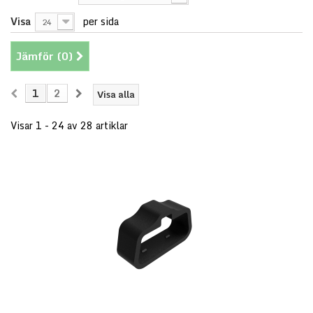
Visa
per sida
24
Jämför (
0
)
1
2
Visa alla
Visar 1 - 24 av 28 artiklar