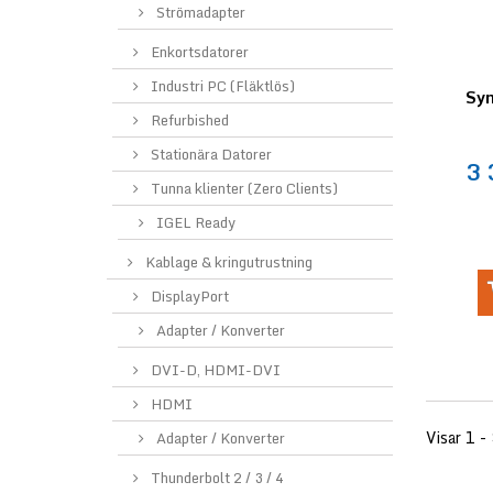
Strömadapter
Enkortsdatorer
Industri PC (Fläktlös)
Sy
Refurbished
Stationära Datorer
3 
Tunna klienter (Zero Clients)
IGEL Ready
Kablage & kringutrustning
DisplayPort
Adapter / Konverter
DVI-D, HDMI-DVI
HDMI
Visar 1 - 
Adapter / Konverter
Thunderbolt 2 / 3 / 4