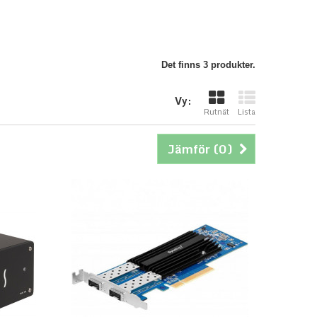
Det finns 3 produkter.
Vy:
Rutnät
Lista
Jämför (
0
)