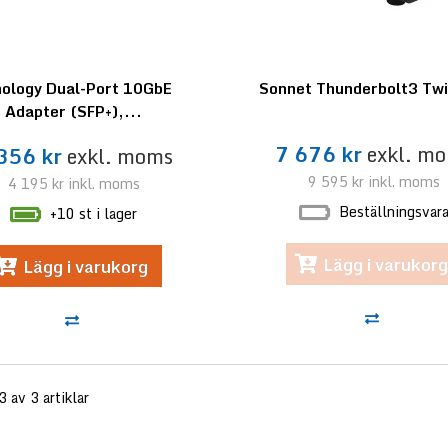
nology Dual-Port 10GbE
Sonnet Thunderbolt3 Tw
Adapter (SFP+),...
7 676 kr
exkl. m
356 kr
exkl. moms
9 595 kr
inkl. moms
4 195 kr
inkl. moms
Beställningsvar
+10 st i lager
Lägg i varukorg
Lägg i varukorg
3 av 3 artiklar