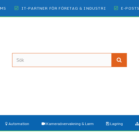
OMS
IT-PARTNER FÖR FÖRETAG & INDUSTRI
E-POST
Automation
Kameraövervakning & Larm
Lagring