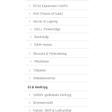
PCIe Expansion / eGPU
PoS (Points of Sale)
Server & Lagring
DELL PowerEdge
Rackskåp
RAM-minne
Skrivare & Förbrukning
Miljötoner
Tillbehör
Videokonverter
El & Verktyg
1000V-godkända Verktyg
Brennenstuhl
Hylsor, Skift & Lednycklar