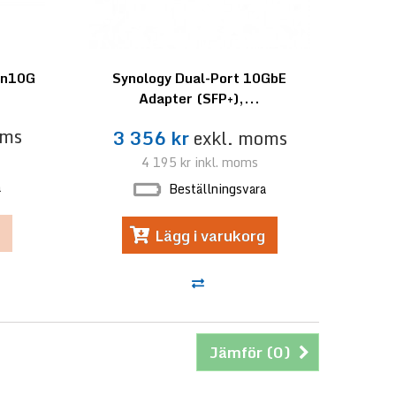
in10G
Synology Dual-Port 10GbE
Adapter (SFP+),...
oms
3 356 kr
exkl. moms
4 195 kr
inkl. moms
a
Beställningsvara
Lägg i varukorg
Jämför (
0
)