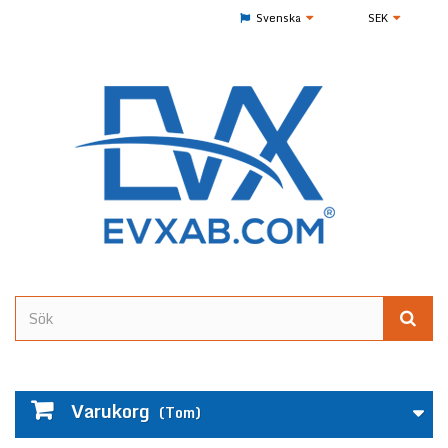
Svenska
SEK
Varukorg
(Tom)