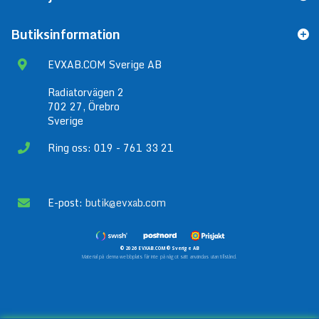
Butiksinformation
EVXAB.COM Sverige AB
Radiatorvägen 2
702 27, Örebro
Sverige
Ring oss: 019 - 761 33 21
E-post:
butik@evxab.com
© 2026 EVXAB.COM® Sverige AB
Material på denna webbplats får inte på något sätt användas utan tillstånd.