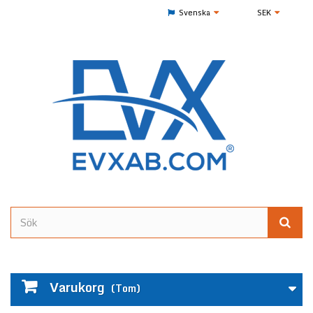
Svenska
SEK
Varukorg
(Tom)