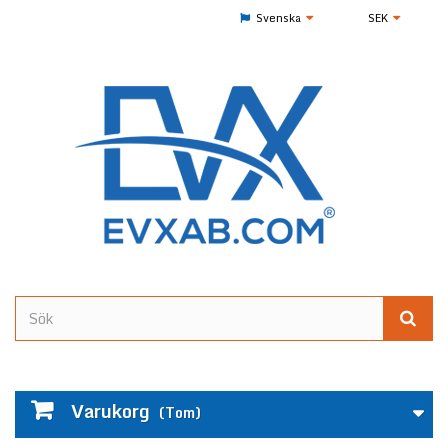
Svenska
SEK
Varukorg
(Tom)