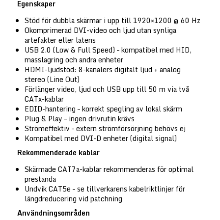
Egenskaper
Stöd för dubbla skärmar i upp till 1920×1200 @ 60 Hz
Okomprimerad DVI-video och ljud utan synliga
artefakter eller latens
USB 2.0 (Low & Full Speed) – kompatibel med HID,
masslagring och andra enheter
HDMI-ljudstöd: 8-kanalers digitalt ljud + analog
stereo (Line Out)
Förlänger video, ljud och USB upp till 50 m via två
CATx-kablar
EDID-hantering – korrekt spegling av lokal skärm
Plug & Play – ingen drivrutin krävs
Strömeffektiv – extern strömförsörjning behövs ej
Kompatibel med DVI-D enheter (digital signal)
Rekommenderade kablar
Skärmade CAT7a-kablar rekommenderas för optimal
prestanda
Undvik CAT5e – se tillverkarens kabelriktlinjer för
längdreducering vid patchning
Användningsområden