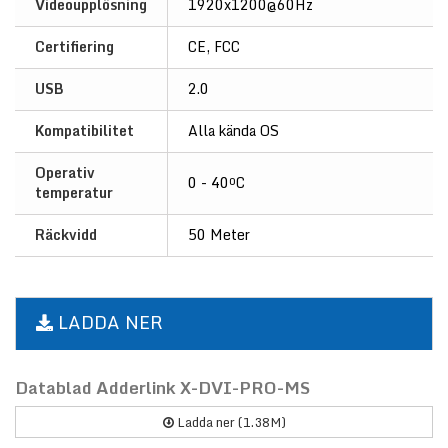
Videoupplösning
1920x1200@60Hz
Certifiering
CE, FCC
USB
2.0
Kompatibilitet
Alla kända OS
Operativ
0 - 40ºC
temperatur
Räckvidd
50 Meter
LADDA NER
Datablad Adderlink X-DVI-PRO-MS
Ladda ner (1.38M)