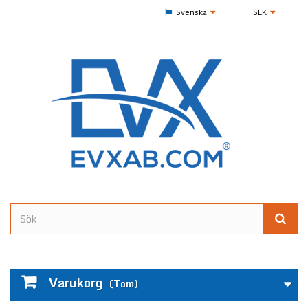
Svenska
SEK
Varukorg
(Tom)