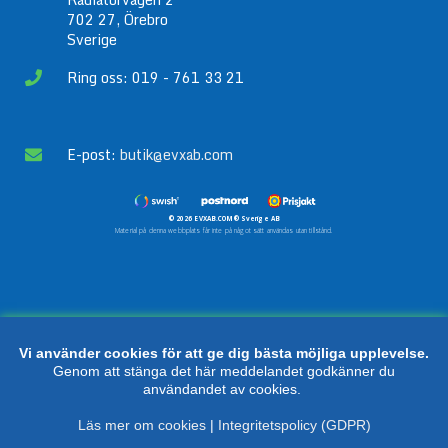
702 27, Örebro
Sverige
Ring oss: 019 - 761 33 21
E-post:
butik@evxab.com
© 2026 EVXAB.COM® Sverige AB
Material på denna webbplats får inte på något sätt användas utan tillstånd.
Vi använder cookies för att ge dig bästa möjliga upplevelse.
Genom att stänga det här meddelandet godkänner du
användandet av cookies.
Läs mer om cookies
|
Integritetspolicy (GDPR)