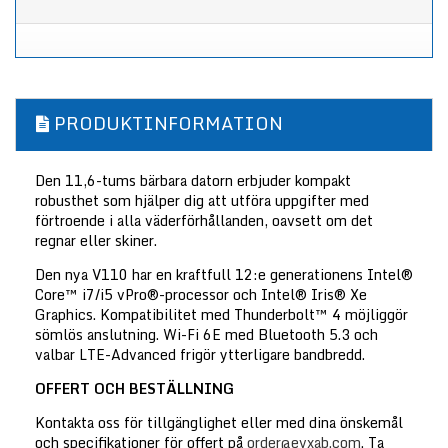
PRODUKTINFORMATION
Den 11,6-tums bärbara datorn erbjuder kompakt
robusthet som hjälper dig att utföra uppgifter med
förtroende i alla väderförhållanden, oavsett om det
regnar eller skiner.
Den nya V110 har en kraftfull 12:e generationens Intel®
Core™ i7/i5 vPro®-processor och Intel® Iris® Xe
Graphics. Kompatibilitet med Thunderbolt™ 4 möjliggör
sömlös anslutning. Wi-Fi 6E med Bluetooth 5.3 och
valbar LTE-Advanced frigör ytterligare bandbredd.
OFFERT OCH BESTÄLLNING
Kontakta oss för tillgänglighet eller med dina önskemål
och specifikationer för offert på
order@evxab.com
. Ta