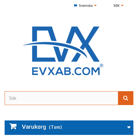
Svenska
SEK
Varukorg
(Tom)