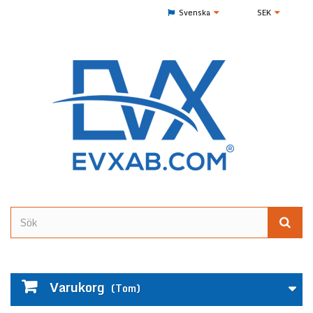
Svenska
SEK
Varukorg
(Tom)