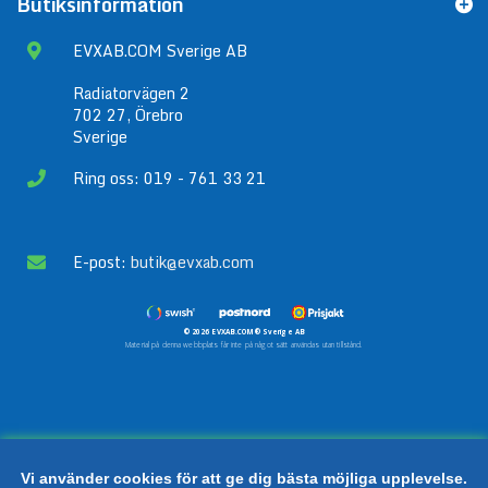
Butiksinformation
EVXAB.COM Sverige AB
Radiatorvägen 2
702 27, Örebro
Sverige
Ring oss: 019 - 761 33 21
E-post:
butik@evxab.com
© 2026 EVXAB.COM® Sverige AB
Material på denna webbplats får inte på något sätt användas utan tillstånd.
Vi använder cookies för att ge dig bästa möjliga upplevelse.