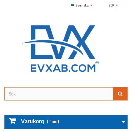
Svenska
SEK
Varukorg
(Tom)