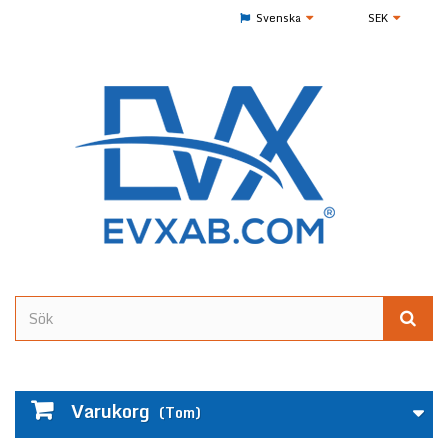
Svenska
SEK
Varukorg
(Tom)