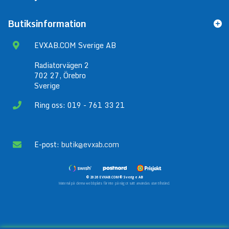
Butiksinformation
EVXAB.COM Sverige AB
Radiatorvägen 2
702 27, Örebro
Sverige
Ring oss: 019 - 761 33 21
E-post:
butik@evxab.com
© 2026 EVXAB.COM® Sverige AB
Material på denna webbplats får inte på något sätt användas utan tillstånd.