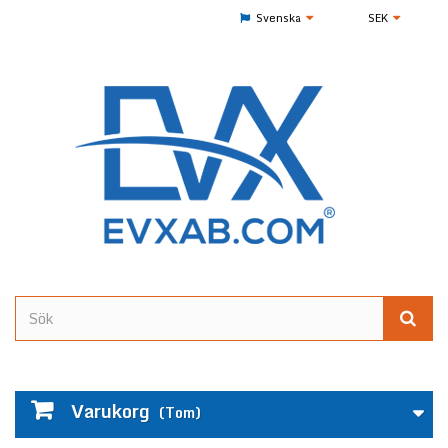
Svenska
SEK
Varukorg
(Tom)